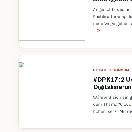
Angesichts des an
Fachkräftemangel
neue Wege gehen, 
»
...
RETAIL & CONSUM
#DPK17: 2 Us
Digitalisieru
Während sich eini
dem Thema "Cloud
haben, setzt Micros