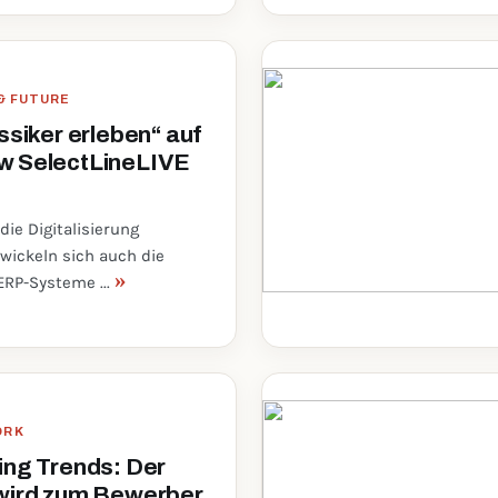
 & FUTURE
ssiker erleben“ auf
w SelectLineLIVE
ie Digitalisierung
twickeln sich auch die
»
ERP-Systeme ...
ORK
ing Trends: Der
wird zum Bewerber