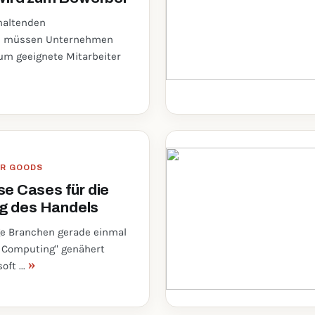
haltenden
s müssen Unternehmen
um geeignete Mitarbeiter
ER GOODS
e Cases für die
ng des Handels
ge Branchen gerade einmal
 Computing" genähert
»
oft ...