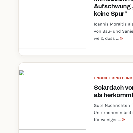
Aufschwung „
keine Spur“
Ioannis Moraitis al
von Bau- und Sanie
»
weiß, dass ...
ENGINEERING & IN
Solardach vo
als herkömml
Gute Nachrichten f
Unternehmen bietet
»
für weniger ...