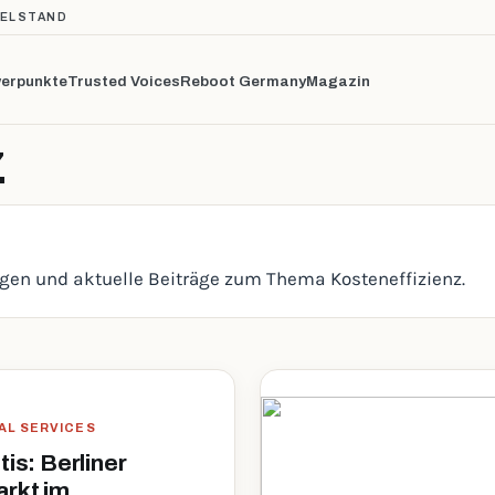
TELSTAND
erpunkte
Trusted Voices
Reboot Germany
Magazin
Z
ngen und aktuelle Beiträge zum Thema Kosteneffizienz.
IAL SERVICES
tis: Berliner
rkt im