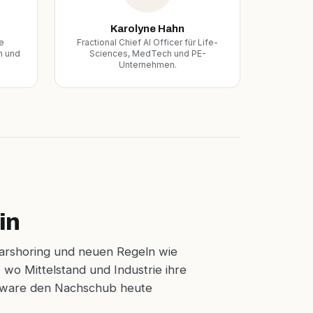
Karolyne Hahn
e
Fractional Chief AI Officer für Life-
n und
Sciences, MedTech und PE-
Unternehmen.
in
earshoring und neuen Regeln wie
 wo Mittelstand und Industrie ihre
ftware den Nachschub heute