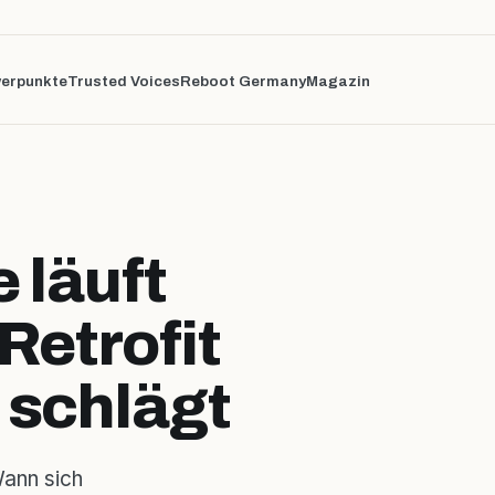
erpunkte
Trusted Voices
Reboot Germany
Magazin
 läuft
Retrofit
 schlägt
Wann sich