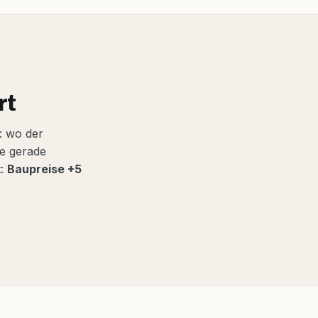
rt
: wo der
be gerade
t:
Baupreise +5