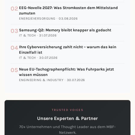
02
EEG-Novelle 2027: Was Stromkosten dem Mittelstand
zumuten
ENERGIEVERSORGUNG · 03.08.2026
03
Samsung-Q2: Memory bleibt knapper als gedacht
IT & TECH · 31.07.2026
04
Ihre Cyberversicherung zahlt nicht – warum das kein
Einzelfall ist
IT & TECH · 30.07.2026
05
Neue EU-Tachographenpflicht: Was Fuhrparks jetzt
wissen müssen
ENGINEERING & INDUSTRY · 30.07.2026
TRUSTED VOICES
Unsere Experten & Partner
70+ Unternehmen und Thought Leader aus dem MBF-
Netzwerk.