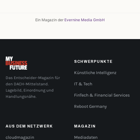
Ein Magazin der
Evernine Media GmbH
SCHWERPUNKTE
Künstliche Intelligenz
Das Entscheider-Magazin für
den DACH-Mittelstand.
IT & Tech
Lagebild, Einordnung und
FinTech & Financial Services
Handlungsnähe.
Reboot Germany
AUS DEM NETZWERK
MAGAZIN
cloudmagazin
Mediadaten