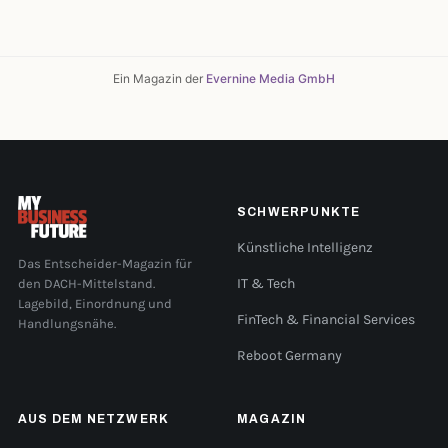
Ein Magazin der
Evernine Media GmbH
SCHWERPUNKTE
Künstliche Intelligenz
Das Entscheider-Magazin für
den DACH-Mittelstand.
IT & Tech
Lagebild, Einordnung und
FinTech & Financial Services
Handlungsnähe.
Reboot Germany
AUS DEM NETZWERK
MAGAZIN