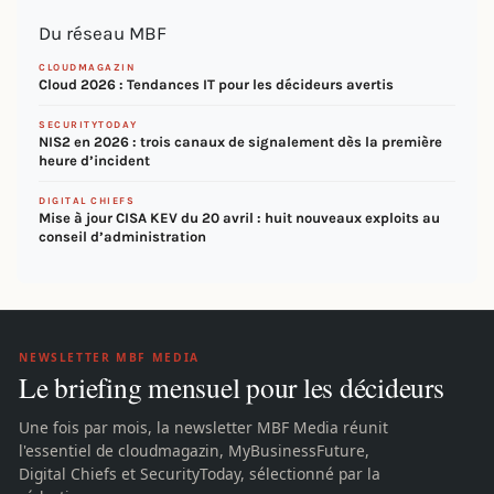
Du réseau MBF
CLOUDMAGAZIN
Cloud 2026 : Tendances IT pour les décideurs avertis
SECURITYTODAY
NIS2 en 2026 : trois canaux de signalement dès la première
heure d’incident
DIGITAL CHIEFS
Mise à jour CISA KEV du 20 avril : huit nouveaux exploits au
conseil d’administration
NEWSLETTER MBF MEDIA
Le briefing mensuel pour les décideurs
Une fois par mois, la newsletter MBF Media réunit
l'essentiel de cloudmagazin, MyBusinessFuture,
Digital Chiefs et SecurityToday, sélectionné par la