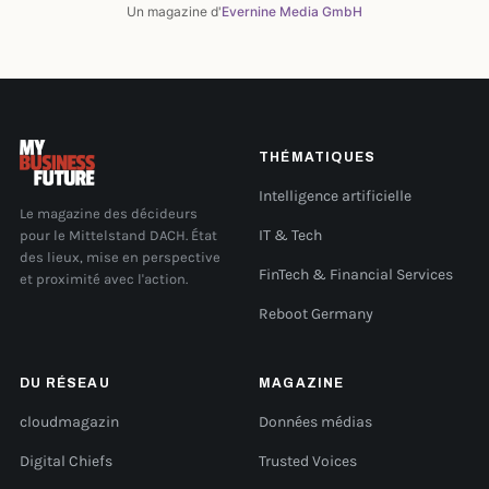
Un magazine d'
Evernine Media GmbH
THÉMATIQUES
Intelligence artificielle
Le magazine des décideurs
pour le Mittelstand DACH. État
IT & Tech
des lieux, mise en perspective
FinTech & Financial Services
et proximité avec l'action.
Reboot Germany
DU RÉSEAU
MAGAZINE
cloudmagazin
Données médias
Digital Chiefs
Trusted Voices