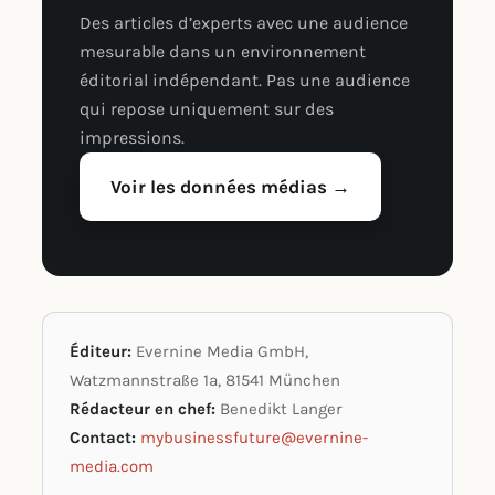
Des articles d’experts avec une audience
mesurable dans un environnement
éditorial indépendant. Pas une audience
qui repose uniquement sur des
impressions.
Voir les données médias →
Éditeur:
Evernine Media GmbH,
Watzmannstraße 1a, 81541 München
Rédacteur en chef:
Benedikt Langer
Contact:
mybusinessfuture@evernine-
media.com