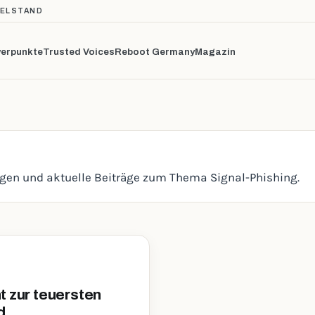
TELSTAND
erpunkte
Trusted Voices
Reboot Germany
Magazin
ngen und aktuelle Beiträge zum Thema Signal-Phishing.
t zur teuersten
d