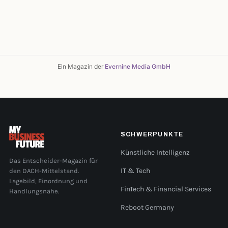
Ein Magazin der
Evernine Media GmbH
SCHWERPUNKTE
Künstliche Intelligenz
Das Entscheider-Magazin für
den DACH-Mittelstand.
IT & Tech
Lagebild, Einordnung und
FinTech & Financial Services
Handlungsnähe.
Reboot Germany