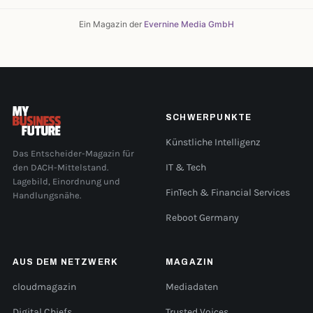
Ein Magazin der
Evernine Media GmbH
SCHWERPUNKTE
Künstliche Intelligenz
Das Entscheider-Magazin für
den DACH-Mittelstand.
IT & Tech
Lagebild, Einordnung und
FinTech & Financial Services
Handlungsnähe.
Reboot Germany
AUS DEM NETZWERK
MAGAZIN
cloudmagazin
Mediadaten
Digital Chiefs
Trusted Voices