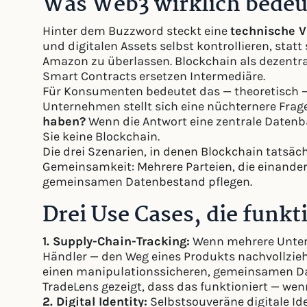
Was Web3 wirklich bedeu
Hinter dem Buzzword steckt eine
technische V
und digitalen Assets selbst kontrollieren, stat
Amazon zu überlassen. Blockchain als dezentra
Smart Contracts ersetzen Intermediäre.
Für Konsumenten bedeutet das — theoretisch —
Unternehmen stellt sich eine nüchternere Frag
haben?
Wenn die Antwort eine zentrale Datenba
Sie keine Blockchain.
Die drei Szenarien, in denen Blockchain tatsäch
Gemeinsamkeit: Mehrere Parteien, die einander
gemeinsamen Datenbestand pflegen.
Drei Use Cases, die funkt
1. Supply-Chain-Tracking:
Wenn mehrere Unterne
Händler — den Weg eines Produkts nachvollzie
einen manipulationssicheren, gemeinsamen D
TradeLens gezeigt, dass das funktioniert — wen
2. Digital Identity:
Selbstsouveräne digitale Ide