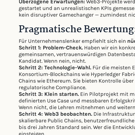
Überzogene Erwartungen:
Web3-Projekte werde
gestartet und an unrealistischen KPIs gemessen
kein disruptiver Gamechanger — zumindest nich
Pragmatische Bewertung
Für Unternehmenslenker empfiehlt sich ein
nü
Schritt 1: Problem-Check.
Haben wir ein konkre
gemeinsamen, vertrauenswürdigen Datenbestan
Kandidat. Wenn nein, nicht.
Schritt 2: Technologie-Wahl.
Für die meisten E
Konsortium-Blockchains wie Hyperledger Fabric
Chains wie Ethereum. Sie bieten Kontrolle über
regulatorische Compliance.
Schritt 3: Klein starten.
Ein Pilotprojekt mit 
definierten Use Case und messbaren Erfolgskrite
Wenn nicht, die Lehren mitnehmen und weiter
Schritt 4: Web3 beobachten.
Die Infrastruktur
skalierbare Public Chains, benutzerfreundliche 
bis drei Jahren Standard sein. Wer die Entwick
einsteigen.