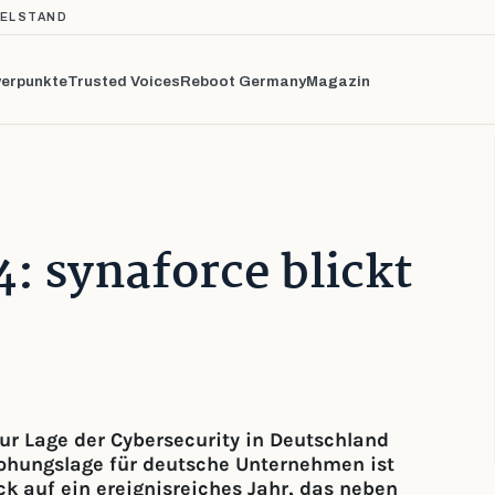
TELSTAND
erpunkte
Trusted Voices
Reboot Germany
Magazin
: synaforce blickt
zur Lage der Cybersecurity in Deutschland
rohungslage für deutsche Unternehmen ist
ck auf ein ereignisreiches Jahr, das neben