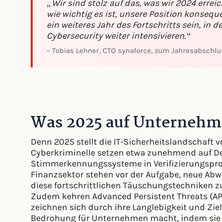
„Wir sind stolz auf das, was wir 2024 errei
wie wichtig es ist, unsere Position konseq
ein weiteres Jahr des Fortschritts sein, i
Cybersecurity weiter intensivieren.“
– Tobias Lehner, CTO synaforce, zum Jahresabschl
Was 2025 auf Unterneh
Denn 2025 stellt die IT-Sicherheitslandschaft 
Cyberkriminelle setzen etwa zunehmend auf De
Stimmerkennungssysteme in Verifizierungspro
Finanzsektor stehen vor der Aufgabe, neue Abw
diese fortschrittlichen Täuschungstechniken z
Zudem kehren Advanced Persistent Threats (APT
zeichnen sich durch ihre Langlebigkeit und Ziel
Bedrohung für Unternehmen macht, indem sie An