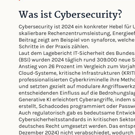
Was ist Cybersecurity?
Cybersecurity ist 2024 ein konkreter Hebel für
skalierbare Rechenzentrumsleistung, Energieef
Beitrag zeigt am Beispiel von synaforce, welc
Schritte in der Praxis zählen.
Laut dem Lagebericht IT-Sicherheit des Bundes
(BSI) wurden 2024 täglich rund 309.000 neue S
Anstieg von 26 Prozent im Vergleich zum Vorjah
Cloud-Systeme, kritische Infrastrukturen (KRIT
professionalisierten Cyberkriminelle ihre Met
und setzten gezielt auf modulare Angriffswerkz
entscheidenden Einfluss auf die Bedrohungslage
Generative KI erleichtert Cyberangriffe, indem
erstellt, Schadcodes programmiert oder Passw
Auch regulatorisch gab es bedeutsame Entwickl
Cybersicherheitsstandards in kritischen Sektore
deutsches Recht umgesetzt werden. Das entsp
Dezember 2024) nicht verabschiedet, wodurch 