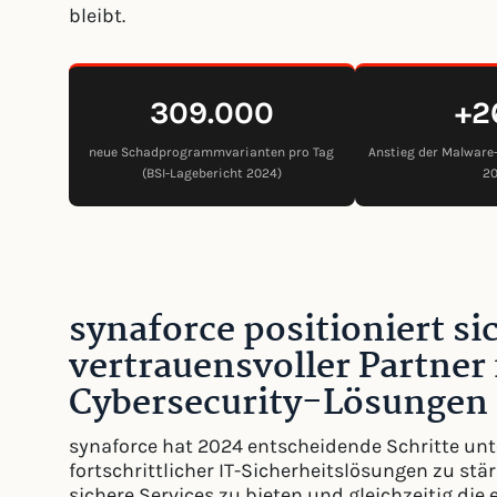
bleibt.
309.000
+2
neue Schadprogrammvarianten pro Tag
Anstieg der Malware
(BSI-Lagebericht 2024)
2
synaforce positioniert si
vertrauensvoller Partner 
Cybersecurity-Lösungen
synaforce hat 2024 entscheidende Schritte un
fortschrittlicher IT-Sicherheitslösungen zu st
sichere Services zu bieten und gleichzeitig die