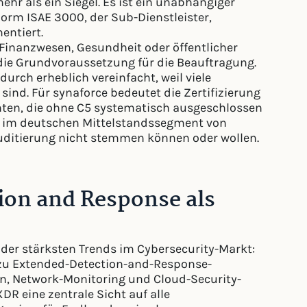
ehr als ein Siegel. Es ist ein unabhängiger
orm ISAE 3000, der Sub-Dienstleister,
entiert.
 Finanzwesen, Gesundheit oder öffentlicher
t die Grundvoraussetzung für die Beauftragung.
rch erheblich vereinfacht, weil viele
sind. Für synaforce bedeutet die Zertifizierung
en, die ohne C5 systematisch ausgeschlossen
n im deutschen Mittelstandssegment von
uditierung nicht stemmen können oder wollen.
on and Response als
 der stärksten Trends im Cybersecurity-Markt:
s zu Extended-Detection-and-Response-
on, Network-Monitoring und Cloud-Security-
DR eine zentrale Sicht auf alle