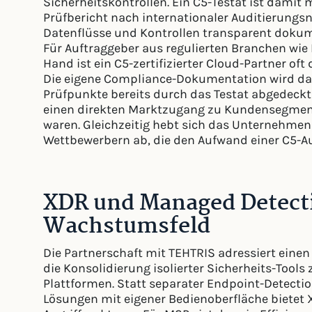
Sicherheitskontrollen. Ein C5-Testat ist damit m
Prüfbericht nach internationaler Auditierungsn
Datenflüsse und Kontrollen transparent dokum
Für Auftraggeber aus regulierten Branchen wie
Hand ist ein C5-zertifizierter Cloud-Partner of
Die eigene Compliance-Dokumentation wird dadu
Prüfpunkte bereits durch das Testat abgedeckt 
einen direkten Marktzugang zu Kundensegment
waren. Gleichzeitig hebt sich das Unternehme
Wettbewerbern ab, die den Aufwand einer C5-A
XDR und Managed Detecti
Wachstumsfeld
Die Partnerschaft mit TEHTRIS adressiert einen
die Konsolidierung isolierter Sicherheits-Tool
Plattformen. Statt separater Endpoint-Detecti
Lösungen mit eigener Bedienoberfläche bietet X