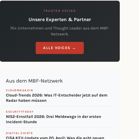
TRUSTED VOICES
Unsere Experten & Partner
70+ Unternehmen und Thought Leader aus dem MBF-
Netzwerk.
ALLE VOICES →
Aus dem MBF-Netzwerk
CLOUDMAGAZIN
Cloud-Trends 2026: Was IT-Entscheider jetzt auf dem
Radar haben müssen
SECURITYTODAY
NIS2-Ernstfall 2026: Drei Meldewege in der ersten
Incident-Stunde
DIGITAL CHIEFS
CISA KEV-Update vom 20. April: Was die acht neuen