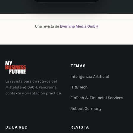
Una revista de
Evernine Media GmbH
TEMAS
Inteligencia Artificial
La revista para directivos del
Mittelstand DACH. Panorama,
IT & Tech
contexto y orientación práctica.
FinTech & Financial Services
Reboot Germany
DE LA RED
REVISTA