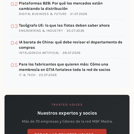
02
Plataformas B2B: Por qué los mercados están
cambiando la distribución
DIGITAL BUSINESS & FUTURE · 31.07.2026
03
Tacógrafo UE: lo que las flotas deben saber ahora
ENGINEERING & INDUSTRY · 30.07.2026
04
IA barata de China: qué debe revisar el departamento de
compras
INTELIGENCIA ARTIFICIAL · 28.07.2026
05
Para los fabricantes que quieren más: Cómo una
membresía en GTIA fortalece toda la red de socios
IT & TECH · 23.07.2026
TRUSTED VOICES
Nuestros expertos y socios
Más de 70 empresas y líderes de la red MBF Media.