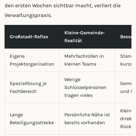
den ersten Wochen sichtbar macht, verliert die
Verwaltungspraxis.
Kleine-Gemeinde-
Großstadt-Reflex
Besser
Realität
Eigene
Mehrfachrollen in
Standa
Projektorganisation
kleinen Teams
kurzer
Wenige
Speziallösung je
Gemein
Schlüsselpersonen
Fachbereich
und kla
tragen vieles
Kleine
Lange
Persönliche Nähe ist
direkte
Beteiligungsstrecke
bereits vorhanden
Rückm