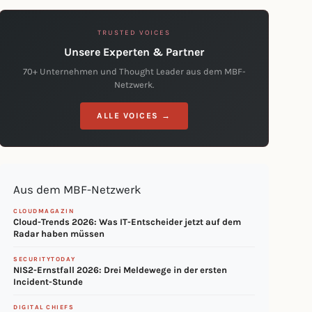
TRUSTED VOICES
Unsere Experten & Partner
70+ Unternehmen und Thought Leader aus dem MBF-
Netzwerk.
ALLE VOICES →
Aus dem MBF-Netzwerk
CLOUDMAGAZIN
Cloud-Trends 2026: Was IT-Entscheider jetzt auf dem
Radar haben müssen
SECURITYTODAY
NIS2-Ernstfall 2026: Drei Meldewege in der ersten
Incident-Stunde
DIGITAL CHIEFS