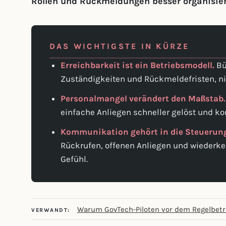
Rollen und Rückmeldungen besser organisier
DAS WICHTIGSTE IN KÜRZE
Erreichbarkeit ist ein Betriebsmodell.
Bü
Zuständigkeiten und Rückmeldefristen, ni
Personalmangel verändert den Maßstab.
einfache Anliegen schneller gelöst und ko
Kommunikation gehört in die Steuerun
Rückrufen, offenen Anliegen und wiederke
Gefühl.
Warum GovTech-Piloten vor dem Regelbetr
VERWANDT: