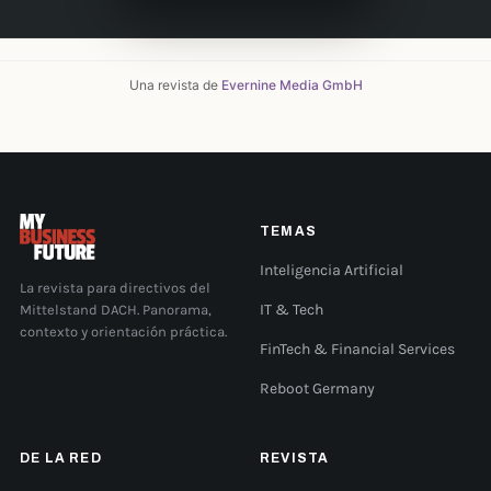
Una revista de
Evernine Media GmbH
TEMAS
Inteligencia Artificial
La revista para directivos del
Mittelstand DACH. Panorama,
IT & Tech
contexto y orientación práctica.
FinTech & Financial Services
Reboot Germany
DE LA RED
REVISTA