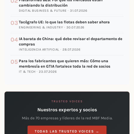
02
cambiando la distribución
DIGITAL BUSINESS & FUTURE · 31.07.2026
03
Tacógrafo UE: lo que las flotas deben saber ahora
ENGINEERING & INDUSTRY · 30.07.2026
04
IA barata de China: qué debe revisar el departamento de
compras
INTELIGENCIA ARTIFICIAL · 28.07.2026
05
Para los fabricantes que quieren más: Cómo una
membresía en GTIA fortalece toda la red de socios
IT & TECH · 23.07.2026
TRUSTED VOICES
Nuestros expertos y socios
Más de 70 empresas y líderes de la red MBF Media.
TODAS LAS TRUSTED VOICES →