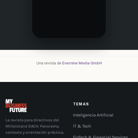
Una revista de
Evernine Media GmbH
TEMAS
Inteligencia Artificial
La revista para directivos del
Mittelstand DACH. Panorama,
IT & Tech
contexto y orientación práctica.
FinTech & Financial Services