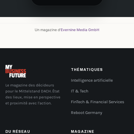
Un magazine d'
Evernine Media GmbH
THÉMATIQUES
Intelligence artificielle
Le magazine des décideurs
pour le Mittelstand DACH. État
IT & Tech
des lieux, mise en perspective
FinTech & Financial Services
et proximité avec l'action.
Reboot Germany
DU RÉSEAU
MAGAZINE