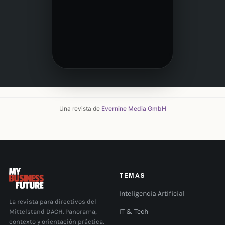
Una revista de
Evernine Media GmbH
TEMAS
Inteligencia Artificial
La revista para directivos del
Mittelstand DACH. Panorama,
IT & Tech
contexto y orientación práctica.