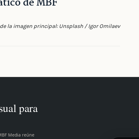
ático de MBF
de la imagen principal: Unsplash / Igor Omilaev
sual para
 MBF Media reúne