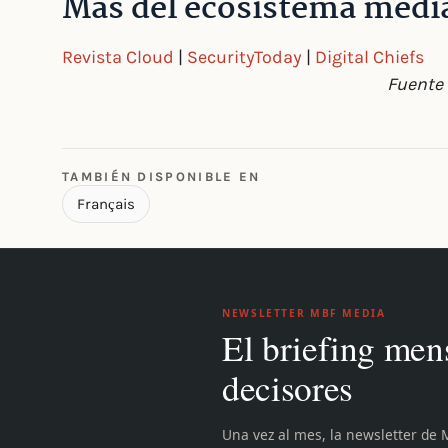
Más del ecosistema medi
Revista Cloud
|
SecurityToday
|
Digital Chiefs
Fuente 
TAMBIÉN DISPONIBLE EN
Français
NEWSLETTER MBF MEDIA
El briefing men
decisores
Una vez al mes, la newsletter de