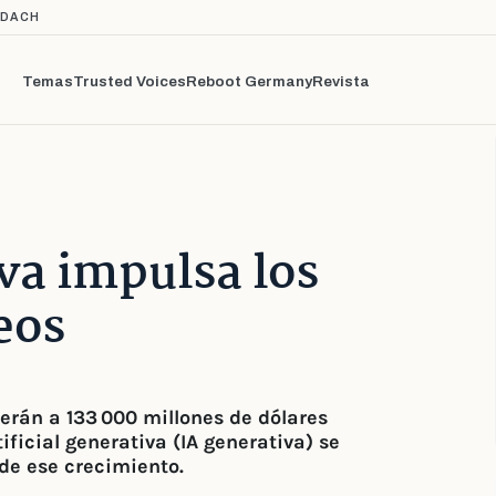
 DACH
Temas
Trusted Voices
Reboot Germany
Revista
iva impulsa los
eos
erán a 133 000 millones de dólares
ficial generativa (IA generativa) se
de ese crecimiento.