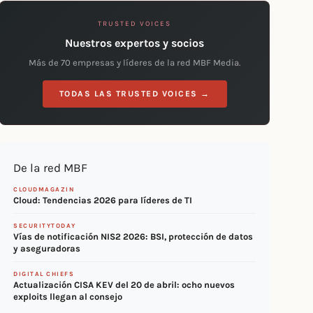
TRUSTED VOICES
Nuestros expertos y socios
Más de 70 empresas y líderes de la red MBF Media.
TODAS LAS TRUSTED VOICES →
De la red MBF
CLOUDMAGAZIN
Cloud: Tendencias 2026 para líderes de TI
SECURITYTODAY
Vías de notificación NIS2 2026: BSI, protección de datos
y aseguradoras
DIGITAL CHIEFS
Actualización CISA KEV del 20 de abril: ocho nuevos
exploits llegan al consejo