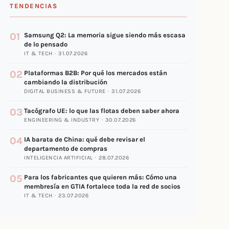
TENDENCIAS
01
Samsung Q2: La memoria sigue siendo más escasa
de lo pensado
IT & TECH · 31.07.2026
02
Plataformas B2B: Por qué los mercados están
cambiando la distribución
DIGITAL BUSINESS & FUTURE · 31.07.2026
03
Tacógrafo UE: lo que las flotas deben saber ahora
ENGINEERING & INDUSTRY · 30.07.2026
04
IA barata de China: qué debe revisar el
departamento de compras
INTELIGENCIA ARTIFICIAL · 28.07.2026
05
Para los fabricantes que quieren más: Cómo una
membresía en GTIA fortalece toda la red de socios
IT & TECH · 23.07.2026