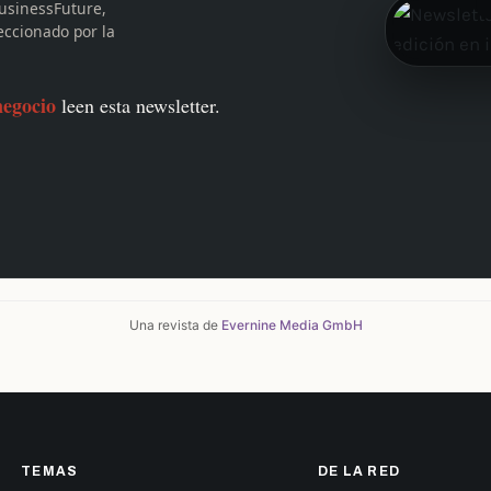
usinessFuture,
leccionado por la
negocio
leen esta newsletter.
Una revista de
Evernine Media GmbH
TEMAS
DE LA RED