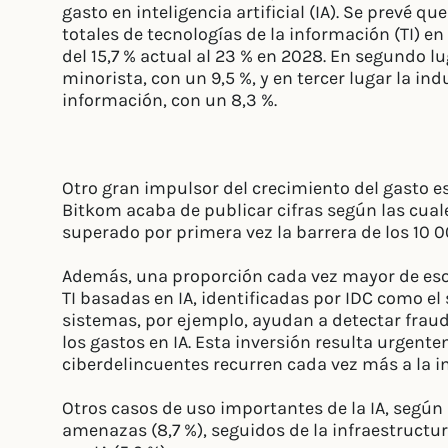
gasto en inteligencia artificial (IA). Se prevé qu
totales de tecnologías de la información (TI)
del 15,7 % actual al 23 % en 2028. En segundo l
minorista, con un 9,5 %, y en tercer lugar la ind
información, con un 8,3 %.
Otro gran impulsor del crecimiento del gasto es
Bitkom acaba de publicar cifras según las cua
superado por primera vez la barrera de los 10 0
Además, una proporción cada vez mayor de eso
TI basadas en IA, identificadas por IDC como e
sistemas, por ejemplo, ayudan a detectar fraude
los gastos en IA. Esta inversión resulta urgent
ciberdelincuentes recurren cada vez más a la int
Otros casos de uso importantes de la IA, según I
amenazas (8,7 %), seguidos de la infraestructura