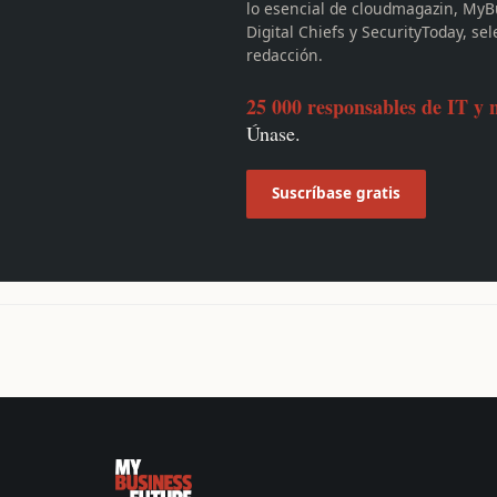
lo esencial de cloudmagazin, MyB
Digital Chiefs y SecurityToday, se
redacción.
25 000 responsables de IT y 
Únase.
Suscríbase gratis