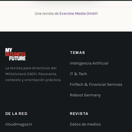
Una revista de
Evernine Media GmbH
TEMAS
Inteligencia Artificial
La revista para directivos del
Mittelstand DACH. Panorama,
IT & Tech
contexto y orientación práctica.
FinTech & Financial Services
Reboot Germany
DE LA RED
REVISTA
cloudmagazin
Datos de medios