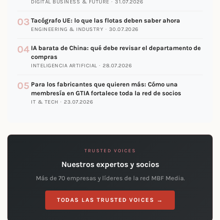
DIGITAL BUSINESS & FUTURE · 31.07.2026
03
Tacógrafo UE: lo que las flotas deben saber ahora
ENGINEERING & INDUSTRY · 30.07.2026
04
IA barata de China: qué debe revisar el departamento de
compras
INTELIGENCIA ARTIFICIAL · 28.07.2026
05
Para los fabricantes que quieren más: Cómo una
membresía en GTIA fortalece toda la red de socios
IT & TECH · 23.07.2026
TRUSTED VOICES
Nuestros expertos y socios
Más de 70 empresas y líderes de la red MBF Media.
TODAS LAS TRUSTED VOICES →