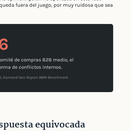
queda fuera del juego, por muy ruidosa que sea
16
comité de compras B2B medio, el
forma de conflictos internos.
26, Demand Gen Report ABM-Benchmark
respuesta equivocada