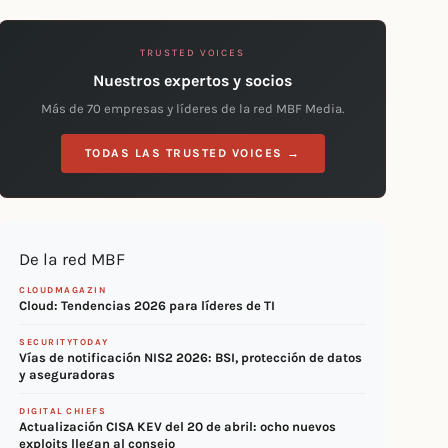
TRUSTED VOICES
Nuestros expertos y socios
Más de 70 empresas y líderes de la red MBF Media.
TODAS LAS TRUSTED VOICES →
De la red MBF
CLOUDMAGAZIN
Cloud: Tendencias 2026 para líderes de TI
SECURITYTODAY
Vías de notificación NIS2 2026: BSI, protección de datos
y aseguradoras
DIGITAL CHIEFS
Actualización CISA KEV del 20 de abril: ocho nuevos
exploits llegan al consejo