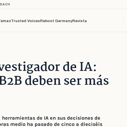
 DACH
Temas
Trusted Voices
Reboot Germany
Revista
vestigador de IA:
 B2B deben ser más
 herramientas de IA en sus decisiones de
ras medio ha pasado de cinco a dieciséis