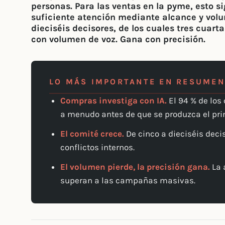
personas. Para las ventas en la pyme, esto si
suficiente atención mediante alcance y volu
dieciséis decisores, de los cuales tres cuar
con volumen de voz. Gana con precisión.
LO MÁS IMPORTANTE EN RESUMEN
Compras investiga con IA.
El 94 % de los
a menudo antes de que se produzca el pri
El comité crece.
De cinco a dieciséis deci
conflictos internos.
El volumen pierde, la precisión gana.
La 
superan a las campañas masivas.