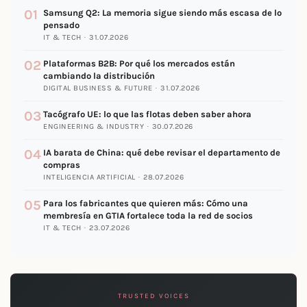
01
Samsung Q2: La memoria sigue siendo más escasa de lo
pensado
IT & TECH · 31.07.2026
02
Plataformas B2B: Por qué los mercados están
cambiando la distribución
DIGITAL BUSINESS & FUTURE · 31.07.2026
03
Tacógrafo UE: lo que las flotas deben saber ahora
ENGINEERING & INDUSTRY · 30.07.2026
04
IA barata de China: qué debe revisar el departamento de
compras
INTELIGENCIA ARTIFICIAL · 28.07.2026
05
Para los fabricantes que quieren más: Cómo una
membresía en GTIA fortalece toda la red de socios
IT & TECH · 23.07.2026
TRUSTED VOICES