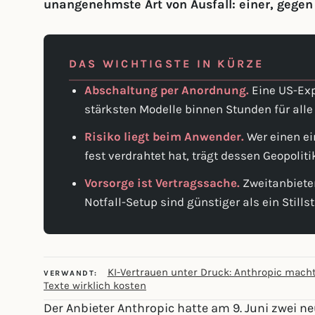
unangenehmste Art von Ausfall: einer, gegen
DAS WICHTIGSTE IN KÜRZE
Abschaltung per Anordnung.
Eine US-Exp
stärksten Modelle binnen Stunden für alle
Risiko liegt beim Anwender.
Wer einen ei
fest verdrahtet hat, trägt dessen Geopolit
Vorsorge ist Vertragssache.
Zweitanbieter
Notfall-Setup sind günstiger als ein Stills
KI-Vertrauen unter Druck: Anthropic macht
VERWANDT:
Texte wirklich kosten
Der Anbieter Anthropic hatte am 9. Juni zwei ne