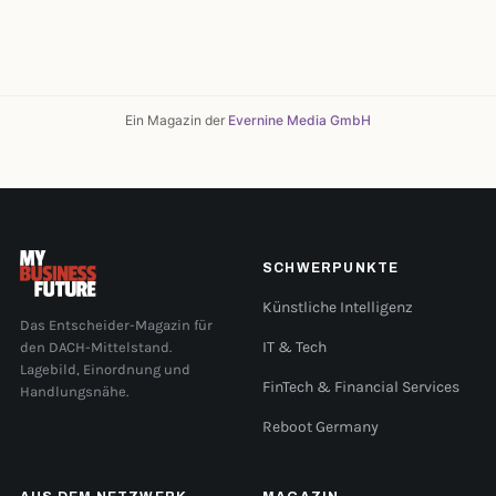
Ein Magazin der
Evernine Media GmbH
SCHWERPUNKTE
Künstliche Intelligenz
Das Entscheider-Magazin für
den DACH-Mittelstand.
IT & Tech
Lagebild, Einordnung und
FinTech & Financial Services
Handlungsnähe.
Reboot Germany