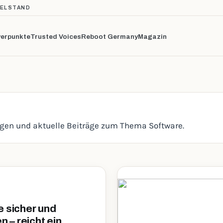
TELSTAND
erpunkte
Trusted Voices
Reboot Germany
Magazin
ngen und aktuelle Beiträge zum Thema Software.
e sicher und
en – reicht ein