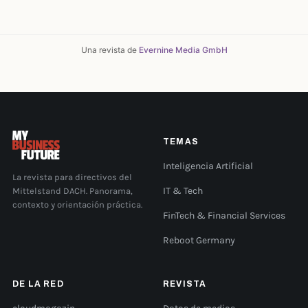
Una revista de
Evernine Media GmbH
TEMAS
Inteligencia Artificial
La revista para directivos del
Mittelstand DACH. Panorama,
IT & Tech
contexto y orientación práctica.
FinTech & Financial Services
Reboot Germany
DE LA RED
REVISTA