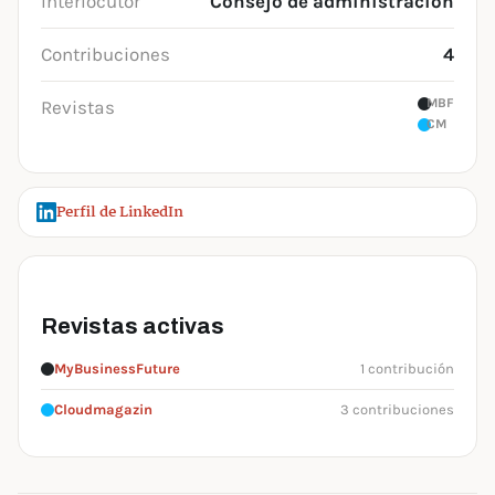
Interlocutor
Consejo de administración
Contribuciones
4
MBF
Revistas
CM
Perfil de LinkedIn
Revistas activas
MyBusinessFuture
1 contribución
Cloudmagazin
3 contribuciones