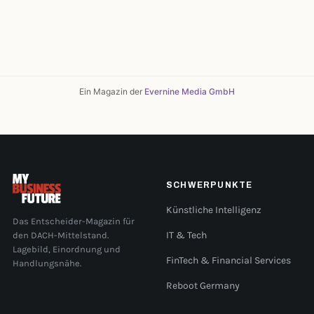
Ein Magazin der
Evernine Media GmbH
SCHWERPUNKTE
Künstliche Intelligenz
Das Entscheider-Magazin für
den DACH-Mittelstand.
IT & Tech
Lagebild, Einordnung und
FinTech & Financial Services
Handlungsnähe.
Reboot Germany