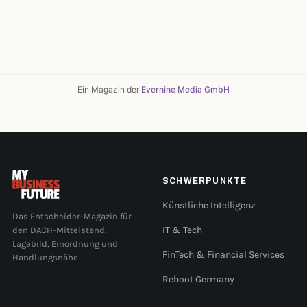
Ein Magazin der
Evernine Media GmbH
SCHWERPUNKTE
Künstliche Intelligenz
Das Entscheider-Magazin für
den DACH-Mittelstand.
IT & Tech
Lagebild, Einordnung und
FinTech & Financial Services
Handlungsnähe.
Reboot Germany