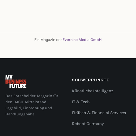
Ein Magazin der
Evernine Media GmbH
SCHWERPUNKTE
Künstliche Intelligenz
Das Entscheider-Magazin für
den DACH-Mittelstand.
IT & Tech
Lagebild, Einordnung und
FinTech & Financial Services
Handlungsnähe.
Reboot Germany