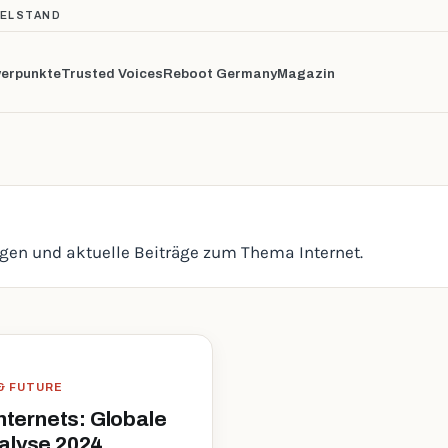
TELSTAND
erpunkte
Trusted Voices
Reboot Germany
Magazin
ngen und aktuelle Beiträge zum Thema Internet.
 & FUTURE
Internets: Globale
alyse 2024