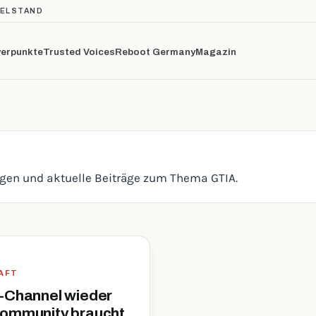
TELSTAND
erpunkte
Trusted Voices
Reboot Germany
Magazin
ngen und aktuelle Beiträge zum Thema GTIA.
AFT
-Channel wieder
Community braucht