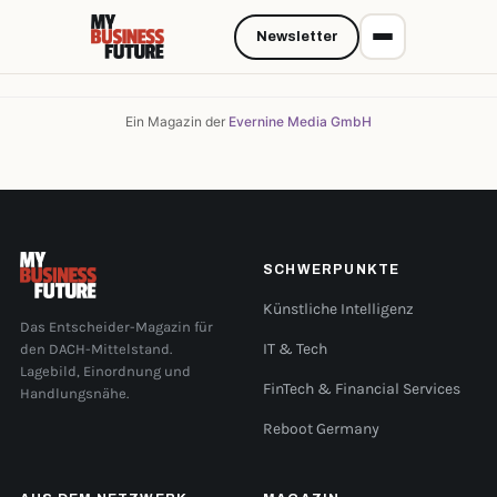
Newsletter
Ein Magazin der
Evernine Media GmbH
SCHWERPUNKTE
Künstliche Intelligenz
Das Entscheider-Magazin für
den DACH-Mittelstand.
IT & Tech
Lagebild, Einordnung und
FinTech & Financial Services
Handlungsnähe.
Reboot Germany