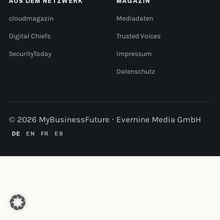
AUS DEM NETZWERK
MAGAZIN
cloudmagazin
Mediadaten
Digital Chiefs
Trusted Voices
SecurityToday
Impressum
Datenschutz
© 2026 MyBusinessFuture · Evernine Media GmbH
DE
EN
FR
ES