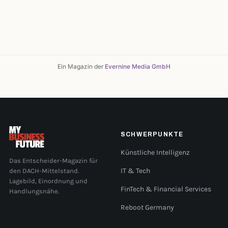
Ein Magazin der
Evernine Media GmbH
SCHWERPUNKTE
Künstliche Intelligenz
Das Entscheider-Magazin für
den DACH-Mittelstand.
IT & Tech
Lagebild, Einordnung und
FinTech & Financial Services
Handlungsnähe.
Reboot Germany