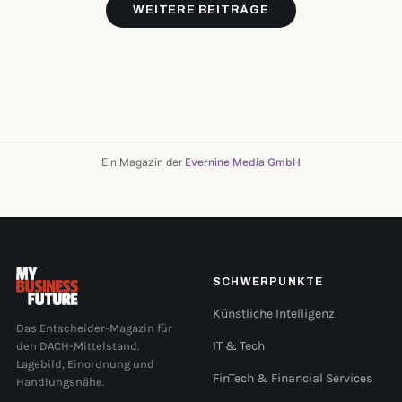
WEITERE BEITRÄGE
Ein Magazin der
Evernine Media GmbH
SCHWERPUNKTE
Künstliche Intelligenz
Das Entscheider-Magazin für
den DACH-Mittelstand.
IT & Tech
Lagebild, Einordnung und
FinTech & Financial Services
Handlungsnähe.