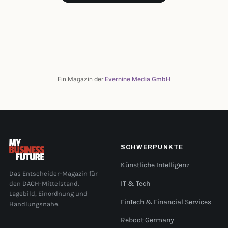
Ein Magazin der
Evernine Media GmbH
SCHWERPUNKTE
Künstliche Intelligenz
Das Entscheider-Magazin für
den DACH-Mittelstand.
IT & Tech
Lagebild, Einordnung und
FinTech & Financial Services
Handlungsnähe.
Reboot Germany