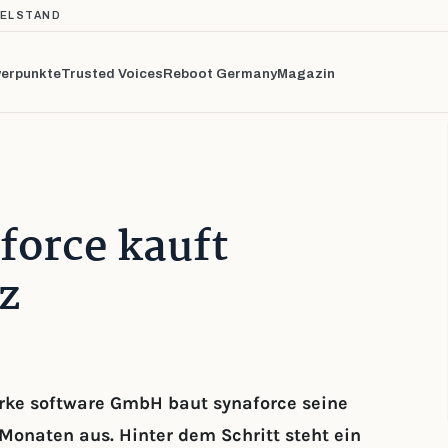
TELSTAND
erpunkte
Trusted Voices
Reboot Germany
Magazin
aforce kauft
z
erke software GmbH baut synaforce seine
Monaten aus. Hinter dem Schritt steht ein