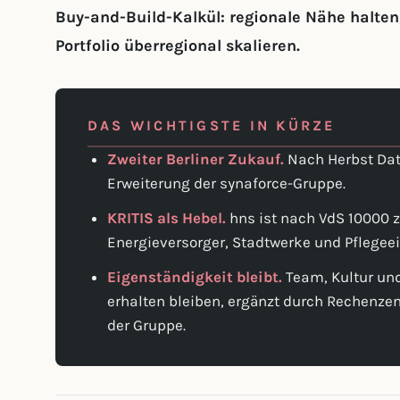
Buy-and-Build-Kalkül: regionale Nähe halte
Portfolio überregional skalieren.
DAS WICHTIGSTE IN KÜRZE
Zweiter Berliner Zukauf.
Nach Herbst Date
Erweiterung der synaforce-Gruppe.
KRITIS als Hebel.
hns ist nach VdS 10000 z
Energieversorger, Stadtwerke und Pflegee
Eigenständigkeit bleibt.
Team, Kultur un
erhalten bleiben, ergänzt durch Rechenz
der Gruppe.