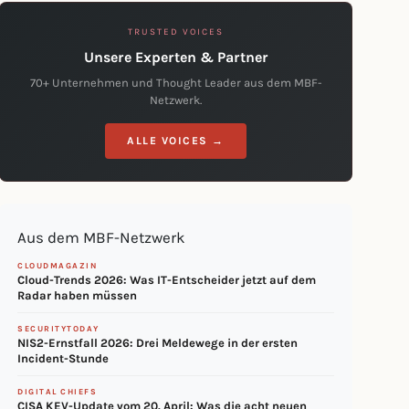
TRUSTED VOICES
Unsere Experten & Partner
70+ Unternehmen und Thought Leader aus dem MBF-
Netzwerk.
ALLE VOICES →
Aus dem MBF-Netzwerk
CLOUDMAGAZIN
Cloud-Trends 2026: Was IT-Entscheider jetzt auf dem
Radar haben müssen
SECURITYTODAY
NIS2-Ernstfall 2026: Drei Meldewege in der ersten
Incident-Stunde
DIGITAL CHIEFS
CISA KEV-Update vom 20. April: Was die acht neuen