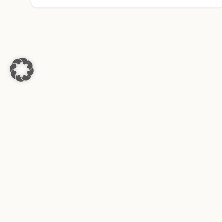
Das Entscheider-Magazin für den DACH-
Mittelstand. Lagebild, Einordnung und
Handlungsnähe.