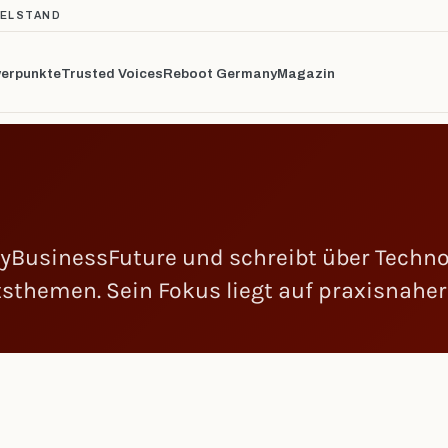
TELSTAND
erpunkte
Trusted Voices
Reboot Germany
Magazin
 MyBusinessFuture und schreibt über Techno
themen. Sein Fokus liegt auf praxisnaher