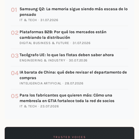
01
Samsung Q2: La memoria sigue siendo más escasa de lo
pensado
IT & TECH · 31.07.2026
02
Plataformas B2B: Por qué los mercados están
cambiando la distribución
DIGITAL BUSINESS & FUTURE · 31.07.2026
03
Tacógrafo UE: lo que las flotas deben saber ahora
ENGINEERING & INDUSTRY · 30.07.2026
04
IA barata de China: qué debe revisar el departamento de
compras
INTELIGENCIA ARTIFICIAL · 28.07.2026
05
Para los fabricantes que quieren más: Cómo una
membresía en GTIA fortalece toda la red de socios
IT & TECH · 23.07.2026
TRUSTED VOICES