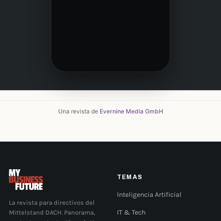
Una revista de
Evernine Media GmbH
TEMAS
Inteligencia Artificial
La revista para directivos del
Mittelstand DACH. Panorama,
IT & Tech