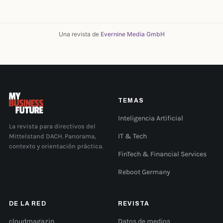
Una revista de
Evernine Media GmbH
TEMAS
Inteligencia Artificial
La revista para directivos del
Mittelstand DACH. Panorama,
IT & Tech
contexto y orientación práctica.
FinTech & Financial Services
Reboot Germany
DE LA RED
REVISTA
cloudmagazin
Datos de medios