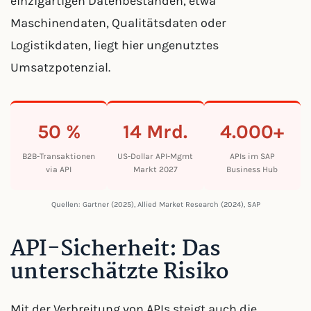
einzigartigen Datenbeständen, etwa
Maschinendaten, Qualitätsdaten oder
Logistikdaten, liegt hier ungenutztes
Umsatzpotenzial.
50 %
14 Mrd.
4.000+
B2B-Transaktionen
US-Dollar API-Mgmt
APIs im SAP
via API
Markt 2027
Business Hub
Quellen: Gartner (2025), Allied Market Research (2024), SAP
API-Sicherheit: Das
unterschätzte Risiko
Mit der Verbreitung von APIs steigt auch die