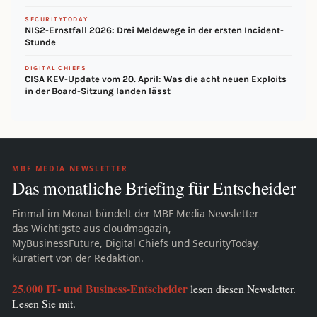
SECURITYTODAY
NIS2-Ernstfall 2026: Drei Meldewege in der ersten Incident-
Stunde
DIGITAL CHIEFS
CISA KEV-Update vom 20. April: Was die acht neuen Exploits
in der Board-Sitzung landen lässt
MBF MEDIA NEWSLETTER
Das monatliche Briefing für Entscheider
Einmal im Monat bündelt der MBF Media Newsletter
das Wichtigste aus cloudmagazin,
MyBusinessFuture, Digital Chiefs und SecurityToday,
kuratiert von der Redaktion.
25.000 IT- und Business-Entscheider
lesen diesen Newsletter.
Lesen Sie mit.