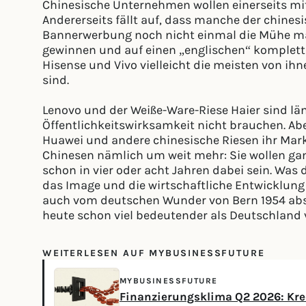
Chinesische Unternehmen wollen einerseits mit
Andererseits fällt auf, dass manche der chine
Bannerwerbung noch nicht einmal die Mühe mach
gewinnen und auf einen „englischen“ komplett N
Hisense und Vivo vielleicht die meisten von i
sind.
Lenovo und der Weiße-Ware-Riese Haier sind läng
Öffentlichkeitswirksamkeit nicht brauchen. Aber
Huawei und andere chinesische Riesen ihr Mark
Chinesen nämlich um weit mehr: Sie wollen ganz
schon in vier oder acht Jahren dabei sein. Was 
das Image und die wirtschaftliche Entwicklung
auch vom deutschen Wunder von Bern 1954 abs
heute schon viel bedeutender als Deutschland 
WEITERLESEN AUF MYBUSINESSFUTURE
MYBUSINESSFUTURE
Finanzierungsklima Q2 2026: Kred