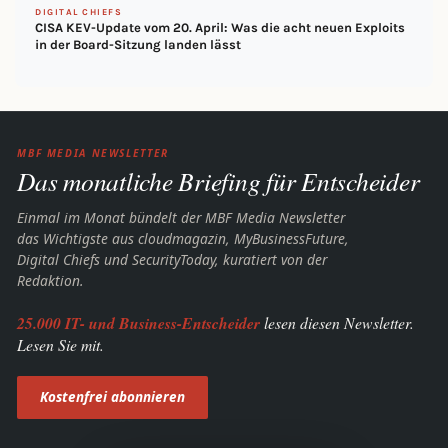
DIGITAL CHIEFS
CISA KEV-Update vom 20. April: Was die acht neuen Exploits
in der Board-Sitzung landen lässt
MBF MEDIA NEWSLETTER
Das monatliche Briefing für Entscheider
Einmal im Monat bündelt der MBF Media Newsletter
das Wichtigste aus cloudmagazin, MyBusinessFuture,
Digital Chiefs und SecurityToday, kuratiert von der
Redaktion.
25.000 IT- und Business-Entscheider
lesen diesen Newsletter.
Lesen Sie mit.
Kostenfrei abonnieren