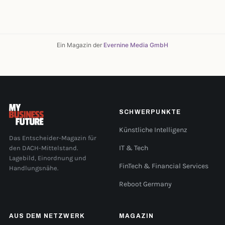
Ein Magazin der
Evernine Media GmbH
SCHWERPUNKTE
Künstliche Intelligenz
Das Entscheider-Magazin für
den DACH-Mittelstand.
IT & Tech
Lagebild, Einordnung und
FinTech & Financial Services
Handlungsnähe.
Reboot Germany
AUS DEM NETZWERK
MAGAZIN