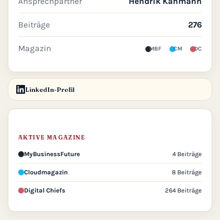
Ansprechpartner
Hendrik Kahmann
Beiträge
276
Magazin
MBF
CM
DC
LinkedIn-Profil
AKTIVE MAGAZINE
MyBusinessFuture
4 Beiträge
Cloudmagazin
8 Beiträge
Digital Chiefs
264 Beiträge