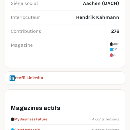
Siège social
Aachen (DACH)
Interlocuteur
Hendrik Kahmann
Contributions
276
MBF
Magazine
CM
DC
Profil LinkedIn
Magazines actifs
MyBusinessFuture
4 contributions
Cloudmagazin
8 contributions