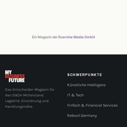
Ein Magazin der
Evernine Media GmbH
SCHWERPUNKTE
Künstliche Intelligenz
Das Entscheider-Magazin für
den DACH-Mittelstand.
IT & Tech
Lagebild, Einordnung und
FinTech & Financial Services
Handlungsnähe.
Reboot Germany