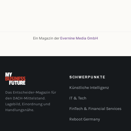
Ein Magazin der
Evernine Media GmbH
SCHWERPUNKTE
Künstliche Intelligenz
Das Entscheider-Magazin für
den DACH-Mittelstand.
IT & Tech
Lagebild, Einordnung und
FinTech & Financial Services
Handlungsnähe.
Reboot Germany