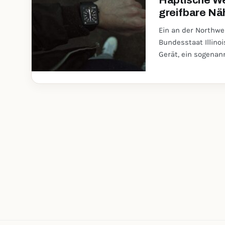
Haptische We
greifbare Nä
Ein an der Northwe
Bundesstaat Illino
Gerät, ein sogenann