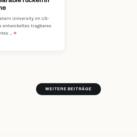
arable rücken in
he
stern University im US-
is entwickeltes tragbares
»
tes ...
WEITERE BEITRÄGE