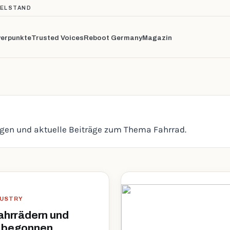
TELSTAND
erpunkte
Trusted Voices
Reboot Germany
Magazin
ngen und aktuelle Beiträge zum Thema Fahrrad.
DUSTRY
Fahrrädern und
t begonnen